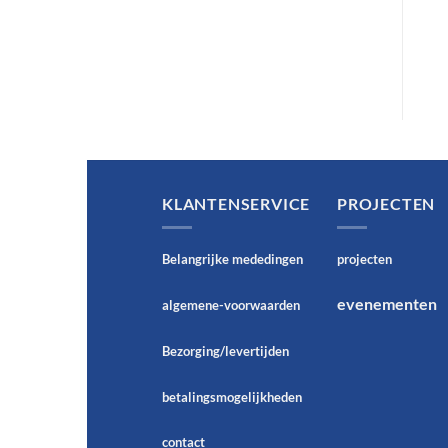
€
5,95
€
22,95
Op voorraad
Op voorraad
KLANTENSERVICE
PROJECTEN
Belangrijke mededingen
projecten
evenementen
algemene-voorwaarden
Bezorging/levertijden
betalingsmogelijkheden
contact