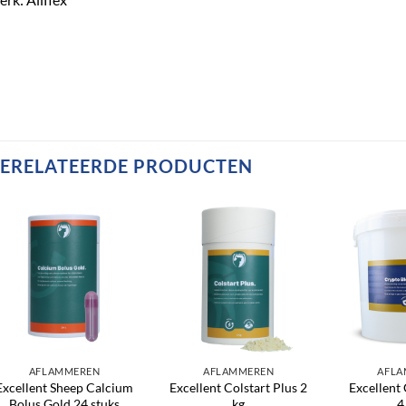
ERELATEERDE PRODUCTEN
Toevoegen
Toevoegen
aan
aan
verlanglijst
verlanglijst
AFLAMMEREN
AFLAMMEREN
AFLA
Excellent Sheep Calcium
Excellent Colstart Plus 2
Excellent
Bolus Gold 24 stuks
kg
4