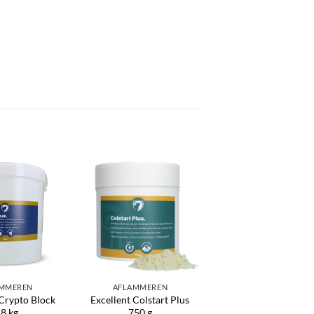
Toevoegen
Toevoegen
aan
aan
verlanglijst
verlanglijst
MMEREN
AFLAMMEREN
 Crypto Block
Excellent Colstart Plus
,8 kg
750 g