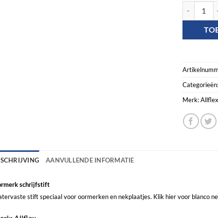
Allflex Oorm
TO
Artikelnumm
Categorieën
Merk:
Allfle
ESCHRIJVING
AANVULLENDE INFORMATIE
rmerk schrijfstift
tervaste stift speciaal voor oormerken en nekplaatjes. Klik hier voor
blanco ne
rk: Allflex