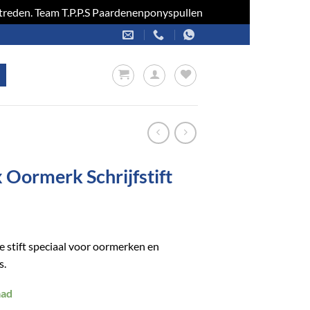
optreden. Team T.P.P.S Paardenenponyspullen
Negeren
x Oormerk Schrijfstift
 stift speciaal voor oormerken en
s.
aad