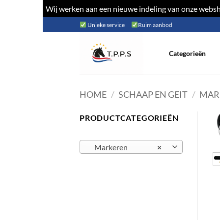
Wij werken aan een nieuwe indeling van onze websho
Ga
Unieke service
Ruim aanbod
naar
inhoud
Categorieën
HOME
/
SCHAAP EN GEIT
/
MAR
PRODUCTCATEGORIEËN
Markeren
×