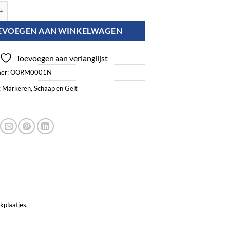
erk Schrijfstift aantal
EVOEGEN AAN WINKELWAGEN
Toevoegen aan verlanglijst
er:
OORM0001N
:
Markeren
,
Schaap en Geit
x
kplaatjes
.