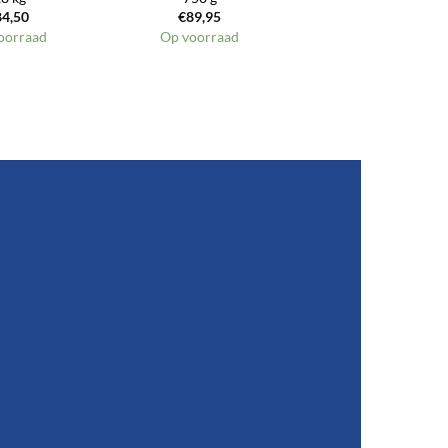
84,50
€
89,95
oorraad
Op voorraad