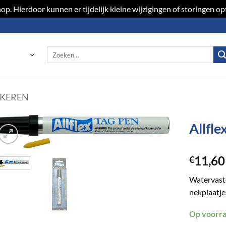
p. Hierdoor kunnen er tijdelijk kleine wijzigingen of storingen 
Zoeken
naar:
KEREN
Allfle
Toevoegen
11,60
aan
€
verlanglijst
Watervaste
nekplaatje
Op voorr