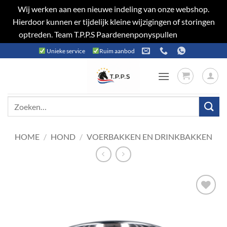
Wij werken aan een nieuwe indeling van onze webshop.
Hierdoor kunnen er tijdelijk kleine wijzigingen of storingen
optreden. Team T.P.P.S Paardenenponyspullen
Negeren
Ga
Unieke service
Ruim aanbod
naar
inhoud
Zoeken
naar:
HOME
/
HOND
/
VOERBAKKEN EN DRINKBAKKEN
Toevoegen
aan
verlanglijst