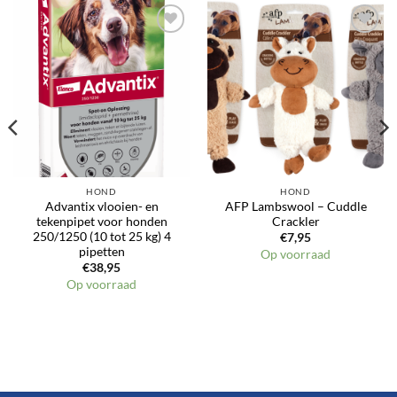
Toevoegen
Toevoegen
aan
aan
verlanglijst
verlanglijst
HOND
HOND
Advantix vlooien- en
AFP Lambswool – Cuddle
tekenpipet voor honden
Crackler
250/1250 (10 tot 25 kg) 4
€
7,95
pipetten
Op voorraad
€
38,95
Op voorraad