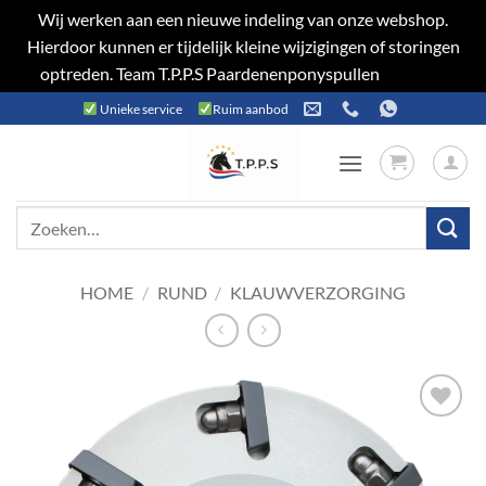
Wij werken aan een nieuwe indeling van onze webshop.
Hierdoor kunnen er tijdelijk kleine wijzigingen of storingen
optreden. Team T.P.P.S Paardenenponyspullen
Negeren
Ga
Unieke service
Ruim aanbod
naar
inhoud
Zoeken
naar:
HOME
/
RUND
/
KLAUWVERZORGING