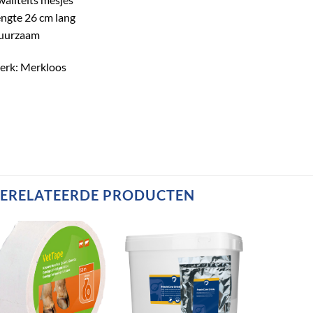
ngte 26 cm lang
uurzaam
erk: Merkloos
ERELATEERDE PRODUCTEN
Toevoegen
Toevoegen
aan
aan
verlanglijst
verlanglijst