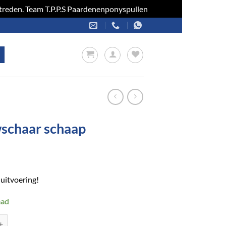
optreden. Team T.P.P.S Paardenenponyspullen
Negeren
schaar schaap
uitvoering!
aad
 schaap aantal