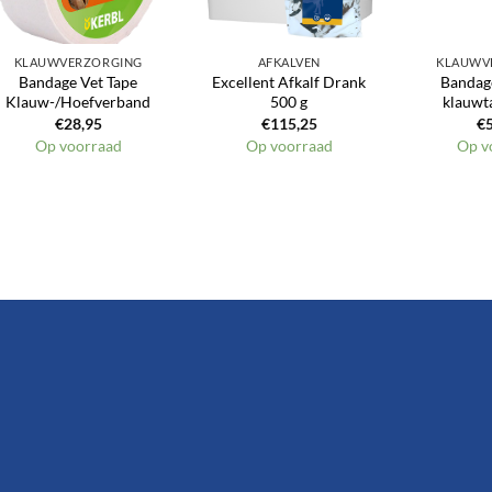
KLAUWVERZORGING
AFKALVEN
KLAUWV
Bandage Vet Tape
Excellent Afkalf Drank
Bandag
Klauw-/Hoefverband
500 g
klauwt
€
28,95
€
115,25
€
Op voorraad
Op voorraad
Op v