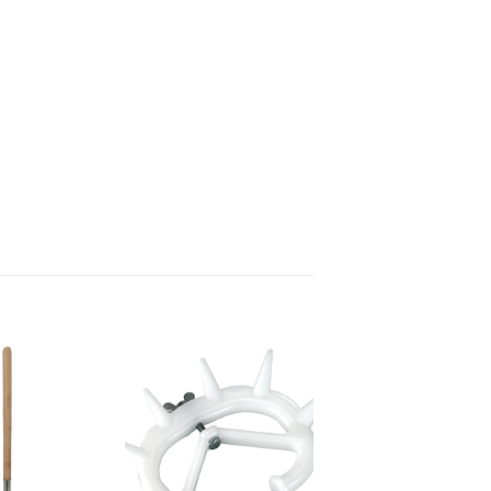
Toevoegen
Toevoegen
aan
aan
verlanglijst
verlanglijst