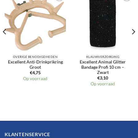
Toevoegen
Toevoegen
aan
aan
verlanglijst
verlanglijst
OVERIGE BENODIGDHEDEN
KLAUWVERZORGING
Excellent Anti-Drinkprikring
Excellent Animal Glitter
Groot
Bandage Profi 10 cm –
Zwart
€
4,75
€
3,10
Op voorraad
Op voorraad
KLANTENSERVICE