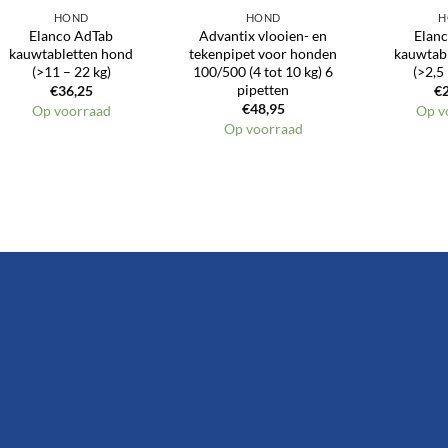
HOND
HOND
H
Elanco AdTab
Advantix vlooien- en
Elan
kauwtabletten hond
tekenpipet voor honden
kauwtab
(>11 – 22 kg)
100/500 (4 tot 10 kg) 6
(>2,5 
pipetten
€
36,25
€
€
48,95
Op voorraad
Op v
Op voorraad