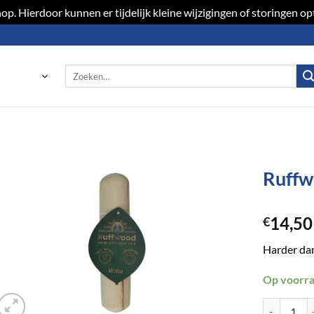
p. Hierdoor kunnen er tijdelijk kleine wijzigingen of storingen 
Zoeken
naar:
Ruffw
Toevoegen
14,50
aan
€
verlanglijst
Harder dan
Op voorr
Ruffwood C