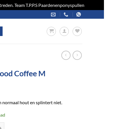
optreden. Team T.P.P.S Paardenenponyspullen
Negeren
ood Coffee M
 normaal hout en splintert niet.
aad
offee M aantal