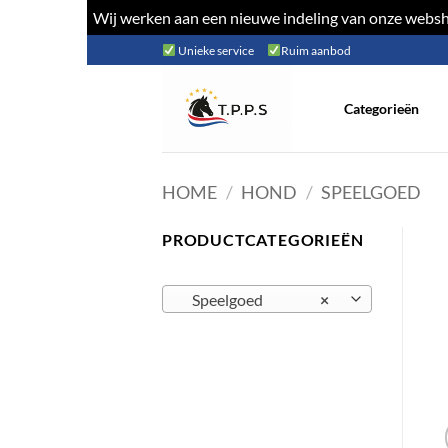
Wij werken aan een nieuwe indeling van onze websho
Ga
Unieke service
Ruim aanbod
naar
inhoud
Categorieën
HOME
/
HOND
/
SPEELGOED
PRODUCTCATEGORIEËN
Speelgoed
×