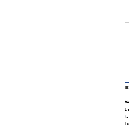
B
Ve
De
ka
Ex