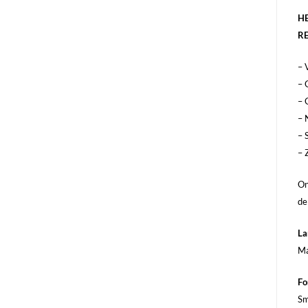
HE
R
– 
– 
– 
– 
– 
– 
On
de
La
Ma
Fo
Sm