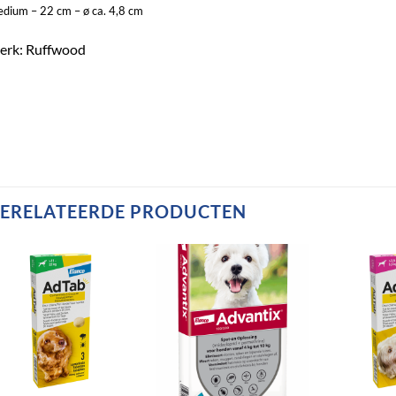
dium – 22 cm – ø ca. 4,8 cm
erk: Ruffwood
ERELATEERDE PRODUCTEN
Toevoegen
Toevoegen
aan
aan
verlanglijst
verlanglijst