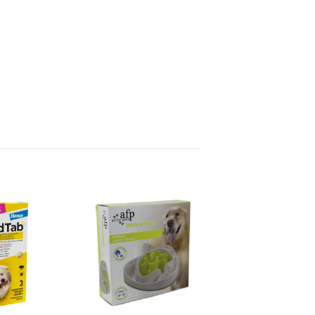
Toevoegen
Toevoegen
aan
aan
verlanglijst
verlanglijst