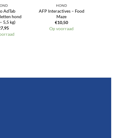
OND
HOND
co AdTab
AFP Interactives – Food
letten hond
Maze
– 5,5 kg)
€
10,50
27,95
Op voorraad
oorraad