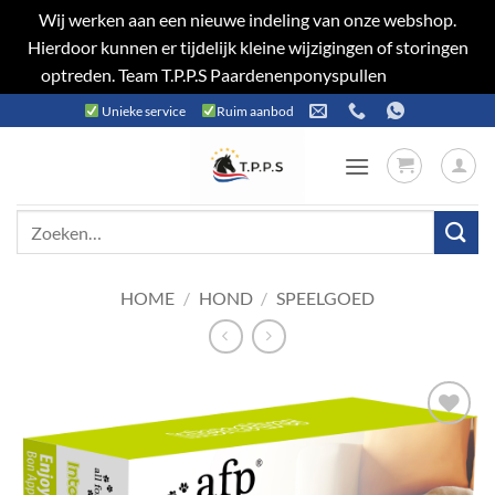
Wij werken aan een nieuwe indeling van onze webshop.
Hierdoor kunnen er tijdelijk kleine wijzigingen of storingen
optreden. Team T.P.P.S Paardenenponyspullen
Negeren
Ga
Unieke service
Ruim aanbod
naar
inhoud
Zoeken
naar:
HOME
/
HOND
/
SPEELGOED