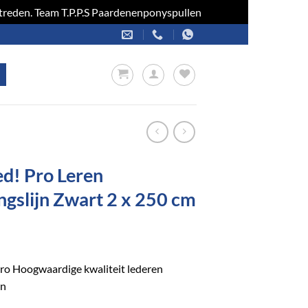
optreden. Team T.P.P.S Paardenenponyspullen
Negeren
ed! Pro Leren
ngslijn Zwart 2 x 250 cm
ro Hoogwaardige kwaliteit lederen
jn