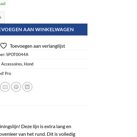
aad
o Leren Trainingslijn Zwart 2 x 250 cm aantal
EVOEGEN AAN WINKELWAGEN
Toevoegen aan verlanglijst
er:
SPOT0044A
:
Accessoires
,
Hond
d! Pro
ingslijn! Deze lijn is extra lang en
venleer van het rund. Dit is volledig