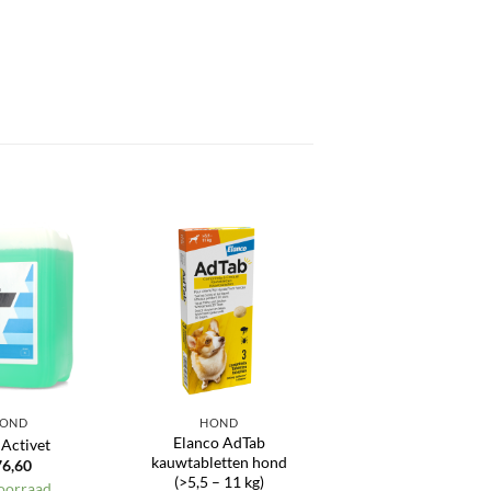
Toevoegen
Toevoegen
aan
aan
verlanglijst
verlanglijst
OND
HOND
Elanco AdTab
 Activet
kauwtabletten hond
76,60
(>5,5 – 11 kg)
oorraad