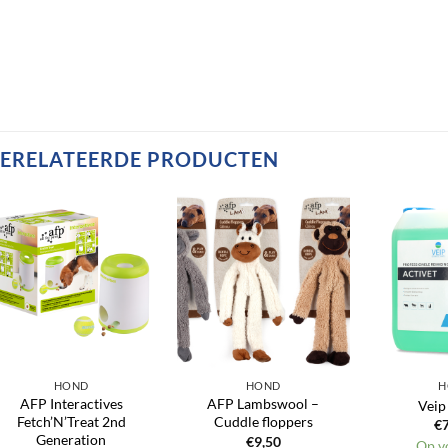
ERELATEERDE PRODUCTEN
Toevoegen
Toevoegen
aan
aan
verlanglijst
verlanglijst
HOND
HOND
H
AFP Interactives
AFP Lambswool –
Veip
Fetch’N’Treat 2nd
Cuddle floppers
€
Generation
€
9,50
Op v