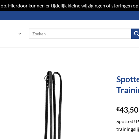
p. Hierdoor kunnen er tijdelijk kleine wijzigingen of storingen 
Zoeken
naar:
Spott
Traini
Toevoegen
aan
verlanglijst
43,50
€
Spotted! P
trainingsli