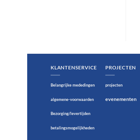
6 pipetten
Op voorraad
€
46,75
Op voorraad
KLANTENSERVICE
PROJECTEN
Belangrijke mededingen
projecten
evenementen
algemene-voorwaarden
Bezorging/levertijden
betalingsmogelijkheden