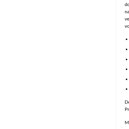
do
na
ve
vo
Do
Pr
Me