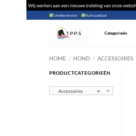
Wij werken aan een nieuwe indeling van onze websho
Ga
Unieke service
Ruim aanbod
naar
inhoud
Categorieën
HOME
/
HOND
/
ACCESSOIRES
PRODUCTCATEGORIEËN
Accessoires
×