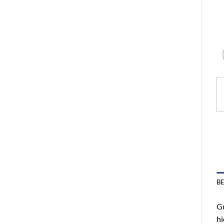
B
Gu
hi