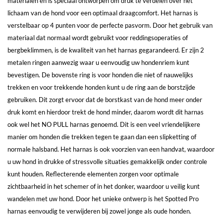
materialen en is speciaal ontworpen om druk te verdelen over het
lichaam van de hond voor een optimaal draagcomfort. Het harnas is
verstelbaar op 4 punten voor de perfecte pasvorm. Door het gebruik van
materiaal dat normaal wordt gebruikt voor reddingsoperaties of
bergbeklimmen, is de kwaliteit van het harnas gegarandeerd. Er zijn 2
metalen ringen aanwezig waar u eenvoudig uw hondenriem kunt
bevestigen. De bovenste ring is voor honden die niet of nauwelijks
trekken en voor trekkende honden kunt u de ring aan de borstzijde
gebruiken. Dit zorgt ervoor dat de borstkast van de hond meer onder
druk komt en hierdoor trekt de hond minder, daarom wordt dit harnas
ook wel het NO PULL harnas genoemd. Dit is een veel vriendelijkere
manier om honden die trekken tegen te gaan dan een slipketting of
normale halsband. Het harnas is ook voorzien van een handvat, waardoor
u uw hond in drukke of stressvolle situaties gemakkelijk onder controle
kunt houden. Reflecterende elementen zorgen voor optimale
zichtbaarheid in het schemer of in het donker, waardoor u veilig kunt
wandelen met uw hond. Door het unieke ontwerp is het Spotted Pro
harnas eenvoudig te verwijderen bij zowel jonge als oude honden.