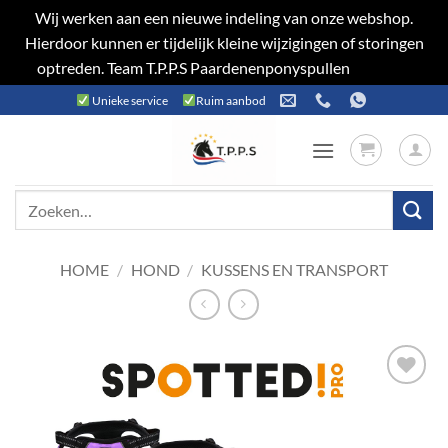
Wij werken aan een nieuwe indeling van onze webshop.
Hierdoor kunnen er tijdelijk kleine wijzigingen of storingen
optreden. Team T.P.P.S Paardenenponyspullen
Negeren
Ga
Unieke service
Ruim aanbod
naar
inhoud
Zoeken
naar:
HOME
/
HOND
/
KUSSENS EN TRANSPORT
Toevoegen
aan
verlanglijst