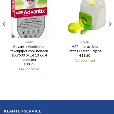
Toevoegen
Toevoegen
aan
aan
verlanglijst
verlanglijst
HOND
HOND
Advantix vlooien- en
AFP Interactives
tekenpipet voor honden
Fetch’N’Treat Original
100/500 (4 tot 10 kg) 4
€
19,50
pipetten
Op voorraad
€
30,95
Op voorraad
KLANTENSERVICE