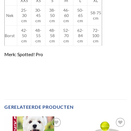
XXS
XS
S
M
L
XL
25-
30-
38-
46-
50-
58-75
Nek
30
45
50
60
65
cm
cm
cm
cm
cm
cm
42-
48-
48-
52-
62-
72-
Borst
50
55
58
70
84
100
cm
cm
cm
cm
cm
cm
Merk: Spotted! Pro
GERELATEERDE PRODUCTEN