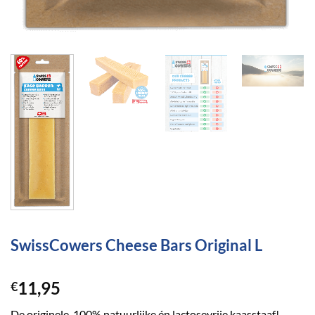
SwissCowers Cheese Bars Original L
11,95
€
De originele, 100% natuurlijke én lactosevrije kaasstaaf!