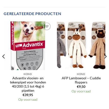
GERELATEERDE PRODUCTEN
HOND
HOND
Advantix vlooien- en
AFP Lambswool – Cuddle
tekenpipet voor honden
floppers
40/200 (1,5 tot 4kg) 6
€
9,50
pipetten
Op voorraad
€
39,95
Op voorraad