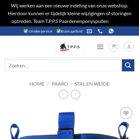
Wij werken aan een nieuwe indeling van onze webshop.
Hierdoor kunnen er tijdelijk kleine wijzigingen of storingen
optreden. Team T.P.P.S Paardenenponyspullen
Negeren
Ga
Unieke service
Ruim aanbod
naar
inhoud
Zoeken
naar:
HOME
/
PAARD
/
STAL EN WEIDE
Toevoegen
aan
verlanglijst