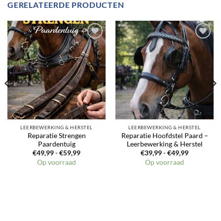
GERELATEERDE PRODUCTEN
Toevoegen
Toevoegen
aan
aan
verlanglijst
verlanglijst
LEERBEWERKING & HERSTEL
LEERBEWERKING & HERSTEL
Reparatie Strengen
Reparatie Hoofdstel Paard –
Paardentuig
Leerbewerking & Herstel
Prijsklasse:
Prijsklasse
€
49,99
-
€
59,99
€
39,99
-
€
49,99
€49,99
€39,99
Op voorraad
Op voorraad
tot
tot
€59,99
€49,99