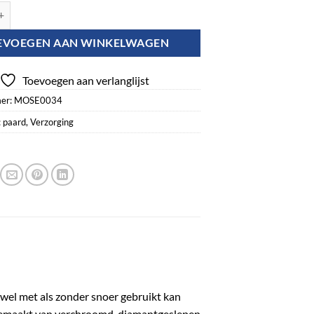
e aantal
EVOEGEN AAN WINKELWAGEN
Toevoegen aan verlanglijst
er:
MOSE0034
:
paard
,
Verzorging
wel met als zonder snoer gebruikt kan
 gemaakt van verchroomd, diamantgeslepen