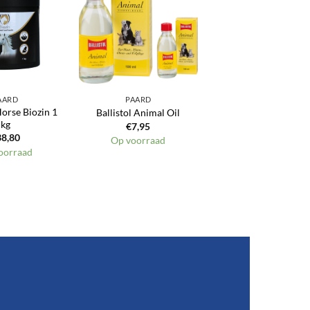
Toevoegen
Toevoegen
aan
aan
verlanglijst
verlanglijst
AARD
PAARD
Horse Biozin 1
Ballistol Animal Oil
kg
€
7,95
38,80
Op voorraad
oorraad