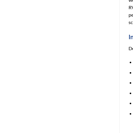
RV
pe
sc
I
De