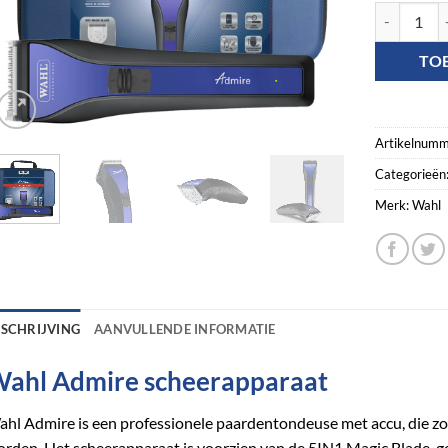
Wahl Admir
TO
Artikelnumm
Categorieën
Merk:
Wahl
ESCHRIJVING
AANVULLENDE INFORMATIE
ahl Admire scheerapparaat
hl Admire is een professionele paardentondeuse met accu, die zo
rden. Het scheerapparaat is voorzien van de 5IN1 Magic Blade,