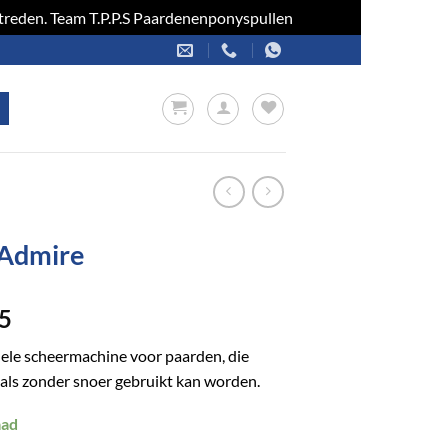
optreden. Team T.P.P.S Paardenenponyspullen
Negeren
Admire
5
ele scheermachine voor paarden, die
als zonder snoer gebruikt kan worden.
aad