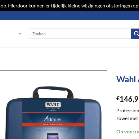
p. Hierdoor kunnen er tijdelijk kleine wijzigingen of storingen 
Zoeken
naar:
Wahl 
Toevoegen
146,9
aan
€
verlanglijst
Profession
zowel met 
Op voorr