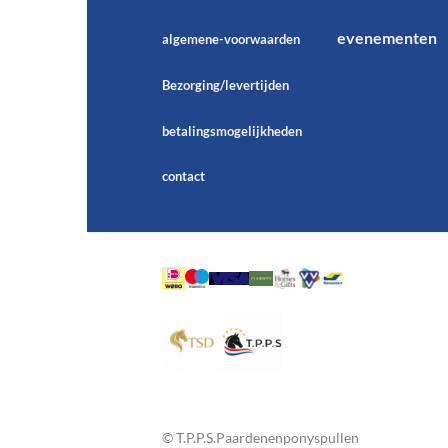
evenementen
algemene-voorwaarden
Bezorging/levertijden
betalingsmogelijkheden
contact
© T.P.P.S.Paardenenponyspullen