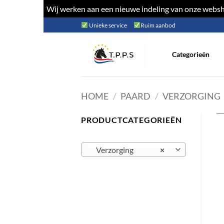
Wij werken aan een nieuwe indeling van onze websho
Ga
Unieke service
Ruim aanbod
naar
inhoud
Categorieën
HOME
/
PAARD
/
VERZORGING
PRODUCTCATEGORIEËN
Verzorging
×