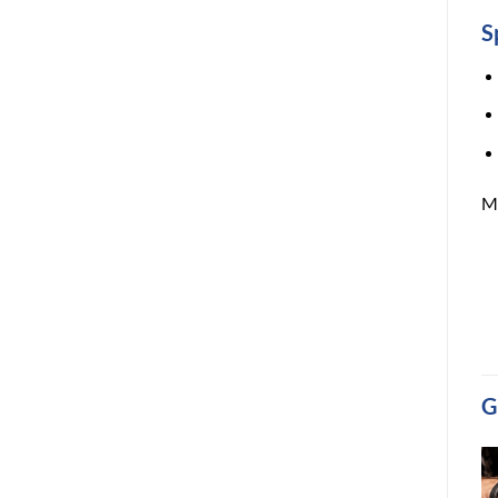
S
M
G