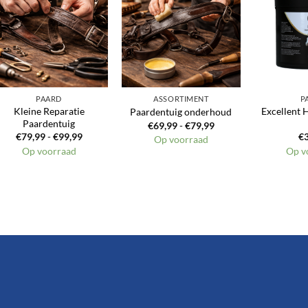
Toevoegen
Toevoegen
aan
aan
verlanglijst
verlanglijst
PAARD
ASSORTIMENT
P
Kleine Reparatie
Excellent 
Paardentuig onderhoud
Paardentuig
Prijsklasse:
€
69,99
-
€
79,99
€69,99
Prijsklasse:
€
79,99
-
€
99,99
€
Op voorraad
tot
€79,99
Op voorraad
Op v
€79,99
tot
€99,99