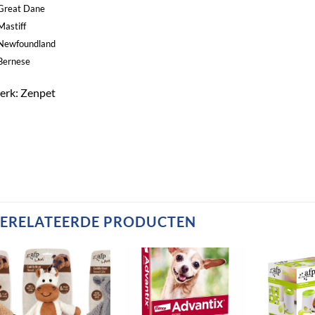
Great Dane
Mastiff
Newfoundland
Bernese
erk: Zenpet
ERELATEERDE PRODUCTEN
Toevoegen
Toevoegen
aan
aan
verlanglijst
verlanglijst