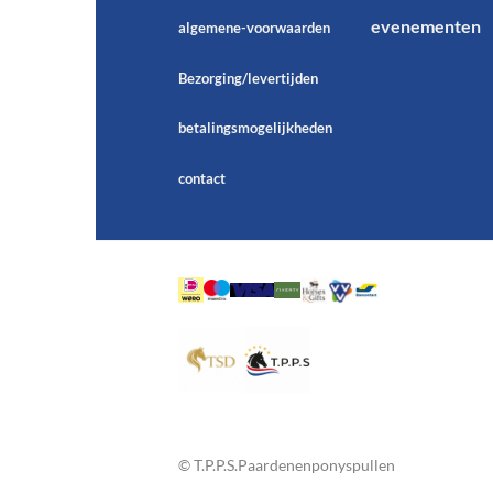
evenementen
algemene-voorwaarden
Bezorging/levertijden
betalingsmogelijkheden
contact
© T.P.P.S.Paardenenponyspullen