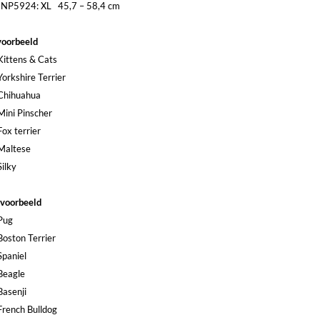
NP5924: XL 45,7 – 58,4 cm
voorbeeld
Kittens & Cats
Yorkshire Terrier
Chihuahua
Mini Pinscher
Fox terrier
Maltese
Silky
voorbeeld
Pug
Boston Terrier
Spaniel
Beagle
Basenji
French Bulldog