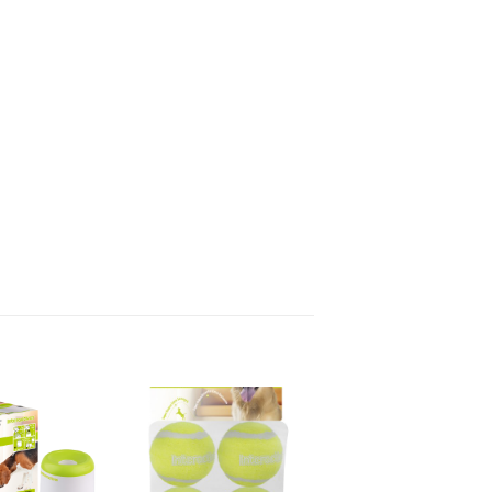
Toevoegen
Toevoegen
aan
aan
verlanglijst
verlanglijst