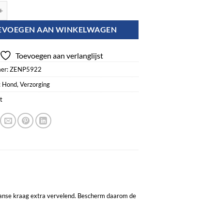
one L aantal
EVOEGEN AAN WINKELWAGEN
Toevoegen aan verlanglijst
er:
ZENP5922
:
Hond
,
Verzorging
t
thaanse kraag extra vervelend. Bescherm daarom de