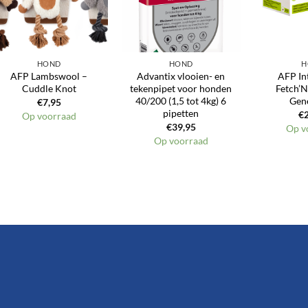
HOND
HOND
H
AFP Lambswool –
Advantix vlooien- en
AFP In
Cuddle Knot
tekenpipet voor honden
Fetch’N
40/200 (1,5 tot 4kg) 6
Gen
€
7,95
pipetten
€
Op voorraad
€
39,95
Op v
Op voorraad