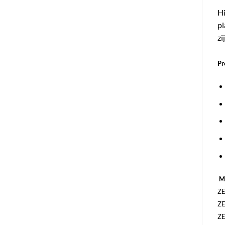
Hi
pl
zi
Pr
M
ZE
ZE
ZE