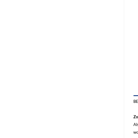
B
Zo
Al
wo