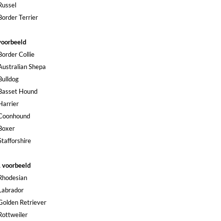
Russel
Border Terrier
voorbeeld
Border Collie
Australian Shepa
Bulldog
Basset Hound
Harrier
Coonhound
Boxer
Stafforshire
 voorbeeld
Rhodesian
Labrador
Golden Retriever
Rottweiler