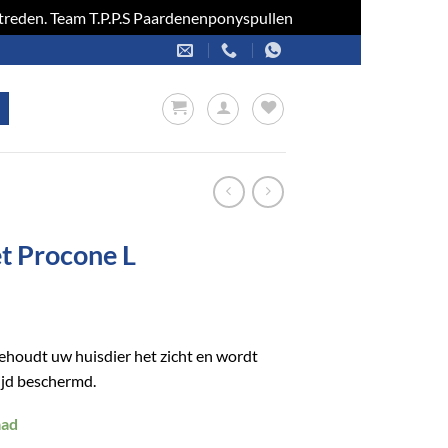
optreden. Team T.P.P.S Paardenenponyspullen
Negeren
t Procone L
houdt uw huisdier het zicht en wordt
tijd beschermd.
aad