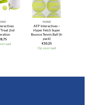
OND
HOND
teractives
AFP Interactives –
’Treat 2nd
Hyper Fetch Super
eration
Bounce Tennis Ball (6-
pack)
28,75
€
10,25
oorraad
Op voorraad