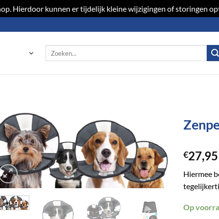
p. Hierdoor kunnen er tijdelijk kleine wijzigingen of storingen 
Zoeken
naar:
Zenpe
Toevoegen
27,95
aan
€
verlanglijst
Hiermee be
tegelijker
Op voorr