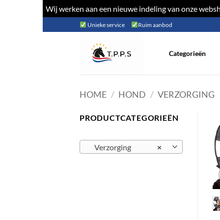
Wij werken aan een nieuwe indeling van onze websho
Ga
Unieke service
Ruim aanbod
naar
inhoud
Categorieën
HOME
/
HOND
/
VERZORGING
PRODUCTCATEGORIEËN
Verzorging
×