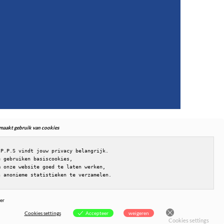
. maakt gebruik van cookies
.P.P.S vindt jouw privacy belangrijk.

e gebruiken basiscookies,

m onze website goed te laten werken,

n anonieme statistieken te verzamelen.
er
Cookies settings
Accepteer
weigeren
Cookies settings