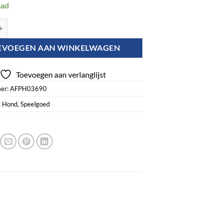
aad
petit - Tasty Bone Lick Mat S aantal
EVOEGEN AAN WINKELWAGEN
Toevoegen aan verlanglijst
er:
AFPH03690
:
Hond
,
Speelgoed