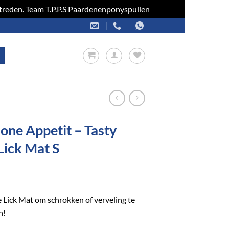
optreden. Team T.P.P.S Paardenenponyspullen
Negeren
one Appetit – Tasty
Lick Mat S
 Lick Mat om schrokken of verveling te
n!