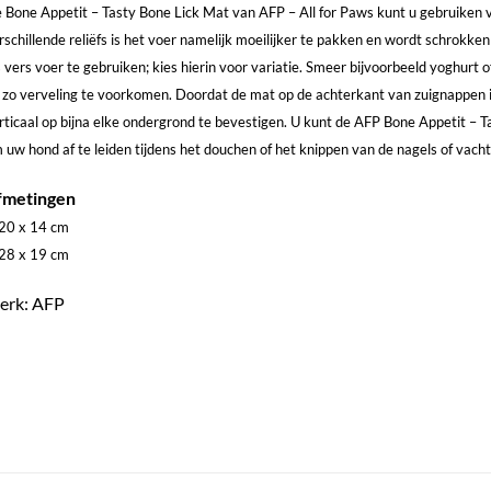
 Bone Appetit – Tasty Bone Lick Mat van AFP – All for Paws kunt u gebruiken 
rschillende reliëfs is het voer namelijk moeilijker te pakken en wordt schrokk
s vers voer te gebruiken; kies hierin voor variatie. Smeer bijvoorbeeld yoghur
 zo verveling te voorkomen. Doordat de mat op de achterkant van zuignappen is
rticaal op bijna elke ondergrond te bevestigen. U kunt de AFP Bone Appetit – 
 uw hond af te leiden tijdens het douchen of het knippen van de nagels of vach
fmetingen
 20 x 14 cm
 28 x 19 cm
erk: AFP