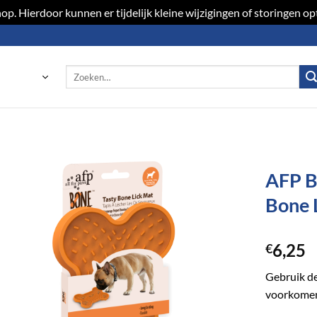
p. Hierdoor kunnen er tijdelijk kleine wijzigingen of storingen 
Zoeken
naar:
AFP B
Bone 
Toevoegen
aan
verlanglijst
6,25
€
Gebruik de
voorkome