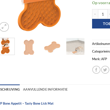
Op voorr
AFP Bone Ap
TO
Artikelnumm
Categorieën
Merk:
AFP
ESCHRIJVING
AANVULLENDE INFORMATIE
P Bone Appetit – Tasty Bone Lick Mat