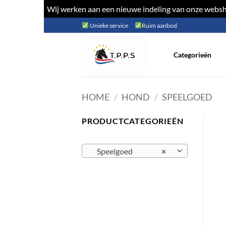
Wij werken aan een nieuwe indeling van onze websho
Ga
Unieke service
Ruim aanbod
naar
inhoud
Categorieën
HOME
/
HOND
/
SPEELGOED
PRODUCTCATEGORIEËN
Speelgoed
×