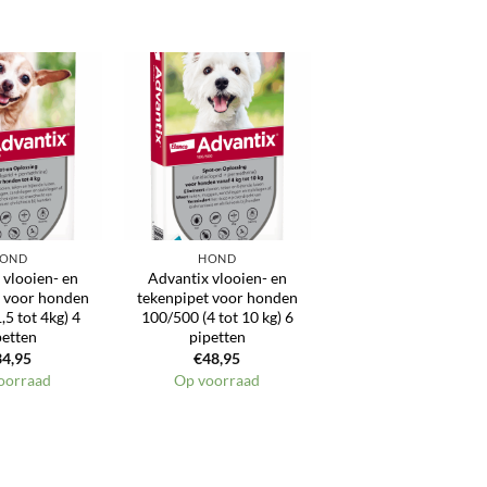
Toevoegen
Toevoegen
aan
aan
verlanglijst
verlanglijst
OND
HOND
 vlooien- en
Advantix vlooien- en
t voor honden
tekenpipet voor honden
,5 tot 4kg) 4
100/500 (4 tot 10 kg) 6
petten
pipetten
34,95
€
48,95
oorraad
Op voorraad