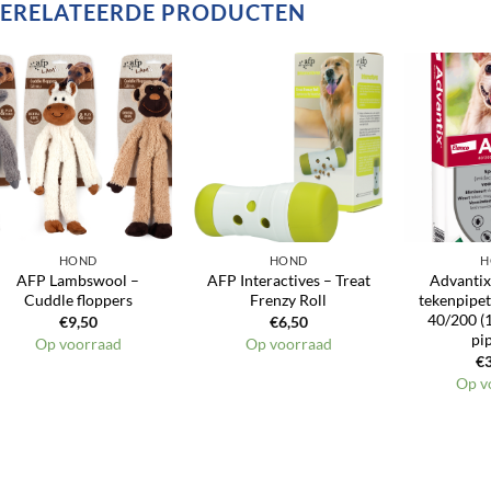
ERELATEERDE PRODUCTEN
Toevoegen
Toevoegen
aan
aan
verlanglijst
verlanglijst
HOND
HOND
H
AFP Lambswool –
AFP Interactives – Treat
Advantix
Cuddle floppers
Frenzy Roll
tekenpipe
40/200 (1
€
9,50
€
6,50
pi
Op voorraad
Op voorraad
€
Op v