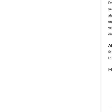
De
ve
al
en
ve
om
A
S:
L:
M