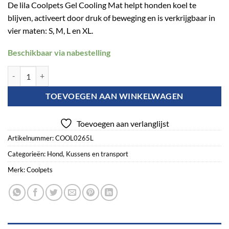
De lila Coolpets Gel Cooling Mat helpt honden koel te
blijven, activeert door druk of beweging en is verkrijgbaar in
vier maten: S, M, L en XL.
Beschikbaar via nabestelling
Coolpets Gel Cooling Mat Lila L aantal
TOEVOEGEN AAN WINKELWAGEN
Toevoegen aan verlanglijst
Artikelnummer:
COOL0265L
Categorieën:
Hond
,
Kussens en transport
Merk:
Coolpets