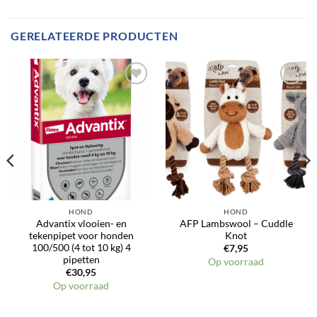
GERELATEERDE PRODUCTEN
Toevoegen
Toevoegen
aan
aan
verlanglijst
verlanglijst
HOND
HOND
Advantix vlooien- en
AFP Lambswool – Cuddle
tekenpipet voor honden
Knot
100/500 (4 tot 10 kg) 4
€
7,95
pipetten
Op voorraad
€
30,95
Op voorraad