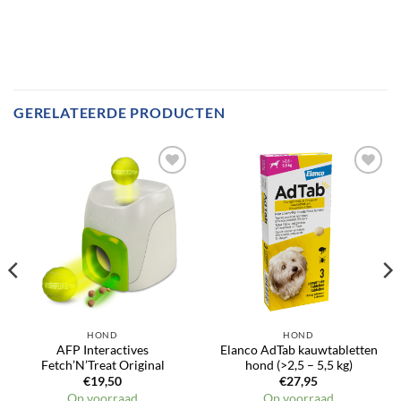
GERELATEERDE PRODUCTEN
HOND
HOND
AFP Interactives
Elanco AdTab kauwtabletten
Fetch’N’Treat Original
hond (>2,5 – 5,5 kg)
€
19,50
€
27,95
Op voorraad
Op voorraad