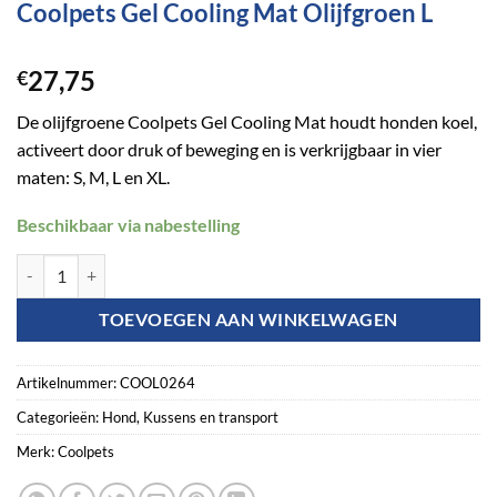
Coolpets Gel Cooling Mat Olijfgroen L
27,75
€
De olijfgroene Coolpets Gel Cooling Mat houdt honden koel,
activeert door druk of beweging en is verkrijgbaar in vier
maten: S, M, L en XL.
Beschikbaar via nabestelling
Coolpets Gel Cooling Mat Olijfgroen L aantal
TOEVOEGEN AAN WINKELWAGEN
Artikelnummer:
COOL0264
Categorieën:
Hond
,
Kussens en transport
Merk:
Coolpets