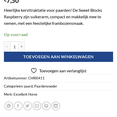
7,50
Heerlijke kersttraktatie voor paarden! De Sweet Blocks
Raspberry zijn suikerarm, compact en makkelijk mee te
nemen, met een feestelijke frambozensmaak.
Op voorraad
Excellent Horse Christmas Sweet Blocks Framboos aantal
TOEVOEGEN AAN WINKELWAGEN
Toevoegen aan verlanglijst
Artikelnummer:
CHRI0411
Categorieën:
paard
,
Paardenvoeder
Merk:
Excellent Horse