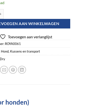
aad
ussen Voor Honden L (58 x 91 cm) aantal
EVOEGEN AAN WINKELWAGEN
Toevoegen aan verlanglijst
er:
ROYA0061
:
Hond
,
Kussens en transport
 Dry
or honden)