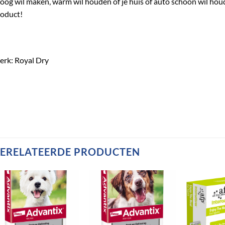
oog wil maken, warm wil houden of je huis of auto schoon wil houde
oduct!
rk: Royal Dry
ERELATEERDE PRODUCTEN
Toevoegen
Toevoegen
aan
aan
verlanglijst
verlanglijst