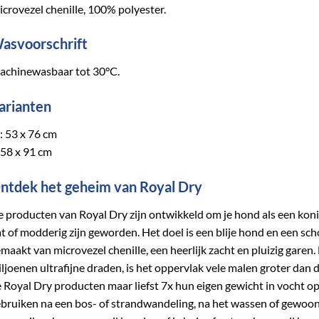
crovezel chenille, 100% polyester.
asvoorschrift
achinewasbaar tot 30°C.
arianten
 53 x 76 cm
 58 x 91 cm
ntdek het geheim van Royal Dry
 producten van Royal Dry zijn ontwikkeld om je hond als een koni
t of modderig zijn geworden. Het doel is een blije hond en een sc
maakt van microvezel chenille, een heerlijk zacht en pluizig garen. 
ljoenen ultrafijne draden, is het oppervlak vele malen groter dan
 Royal Dry producten maar liefst 7x hun eigen gewicht in vocht 
bruiken na een bos- of strandwandeling, na het wassen of gewoon 