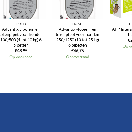
HOND
HOND
H
Advantix vlooien- en
Advantix vlooien- en
AFP Intera
tekenpipet voor honden
tekenpipet voor honden
Th
100/500 (4 tot 10 kg) 6
250/1250 (10 tot 25 kg)
€
pipetten
6 pipetten
Op v
€
48,95
€
46,75
Op voorraad
Op voorraad