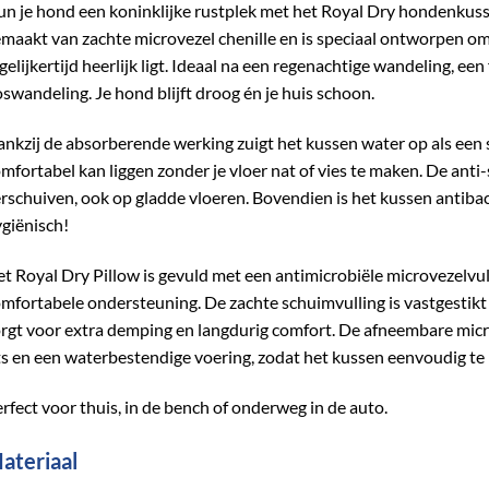
n je hond een koninklijke rustplek met het Royal Dry hondenkuss
maakt van zachte microvezel chenille en is speciaal ontworpen om 
gelijkertijd heerlijk ligt. Ideaal na een regenachtige wandeling, ee
swandeling. Je hond blijft droog én je huis schoon.
nkzij de absorberende werking zuigt het kussen water op als een s
mfortabel kan liggen zonder je vloer nat of vies te maken. De anti
rschuiven, ook op gladde vloeren. Bovendien is het kussen antibact
giënisch!
t Royal Dry Pillow is gevuld met een antimicrobiële microvezelvul
mfortabele ondersteuning. De zachte schuimvulling is vastgestikt
rgt voor extra demping en langdurig comfort. De afneembare micr
ts en een waterbestendige voering, zodat het kussen eenvoudig te r
rfect voor thuis, in de bench of onderweg in de auto.
ateriaal