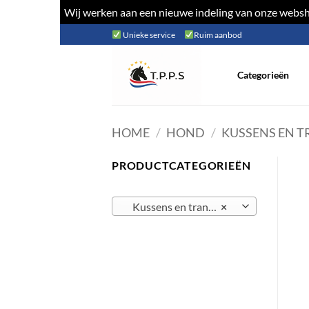
Wij werken aan een nieuwe indeling van onze websho
Ga
Unieke service
Ruim aanbod
naar
inhoud
Categorieën
HOME
/
HOND
/
KUSSENS EN 
PRODUCTCATEGORIEËN
Kussens en transport
×