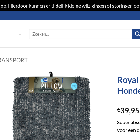
p. Hierdoor kunnen er tijdelijk kleine wijzigingen of storingen 
Zoeken
naar:
TRANSPORT
Royal
Honde
Toevoegen
aan
verlanglijst
39,95
€
Super abso
voor een d