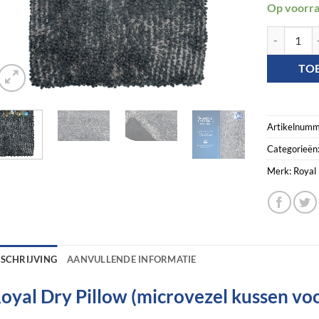
Op voorr
Royal Dry K
TO
Artikelnumm
Categorieën
Merk:
Royal
ESCHRIJVING
AANVULLENDE INFORMATIE
oyal Dry Pillow (microvezel kussen vo