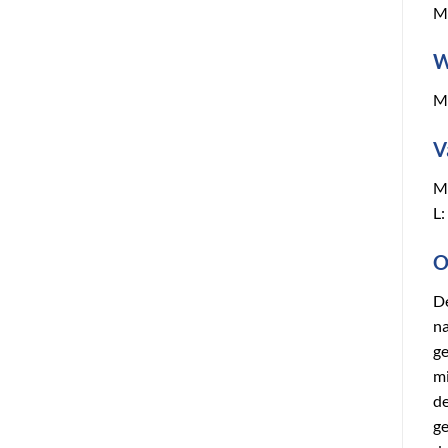
Mi
W
M
V
M:
L:
O
De
na
ge
mi
de
ge