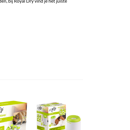
n, bij Royal Dry vind je het juiste
Toevoegen
Toevoegen
aan
aan
verlanglijst
verlanglijst