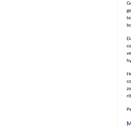
Gu
ge
te
bo
Da
co
ve
hy
He
co
zo
ri
Pe
M