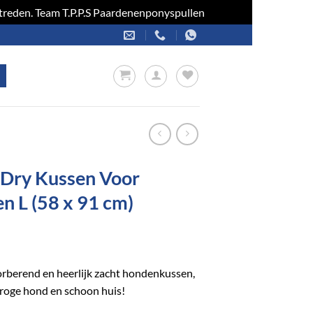
optreden. Team T.P.P.S Paardenenponyspullen
Negeren
 Dry Kussen Voor
n L (58 x 91 cm)
rberend en heerlijk zacht hondenkussen,
roge hond en schoon huis!