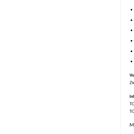
Vo
Zi
In
TO
TO
Me