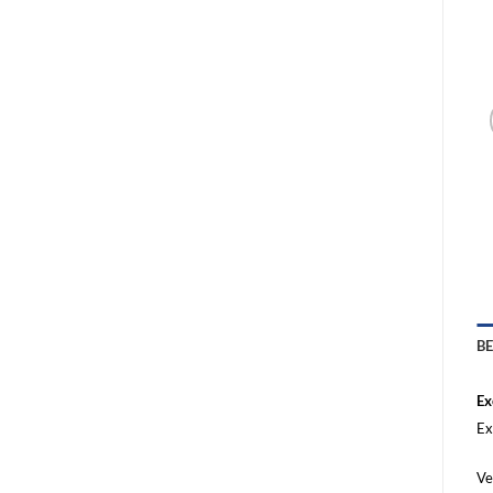
B
Ex
Ex
Ve