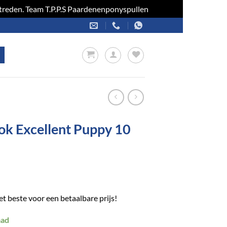
optreden. Team T.P.P.S Paardenenponyspullen
Negeren
ok Excellent Puppy 10
 beste voor een betaalbare prijs!
aad