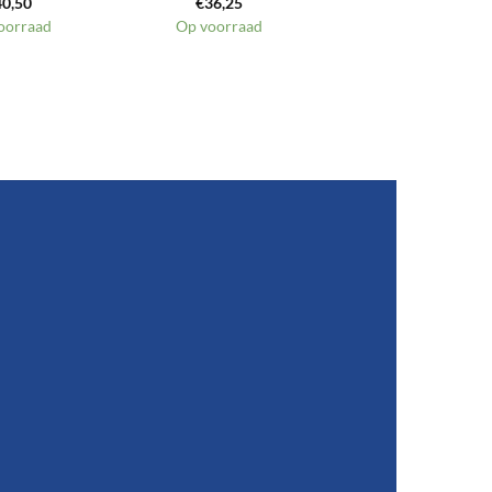
40,50
€
36,25
oorraad
Op voorraad