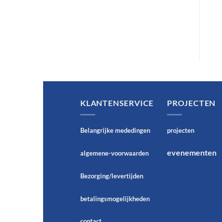
€
28,75
Op voorraad
Op voorraad
KLANTENSERVICE
PROJECTEN
Belangrijke mededingen
projecten
evenementen
algemene-voorwaarden
Bezorging/levertijden
betalingsmogelijkheden
contact