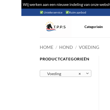
Wij werken aan een nieuwe indeling van onze websho
Ga
Unieke service
Ruim aanbod
naar
inhoud
Categorieën
HOME
/
HOND
/
VOEDING
PRODUCTCATEGORIEËN
Voeding
×