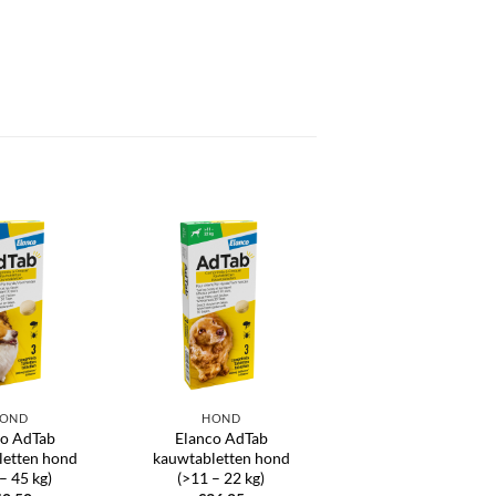
OND
HOND
co AdTab
Elanco AdTab
letten hond
kauwtabletten hond
– 45 kg)
(>11 – 22 kg)