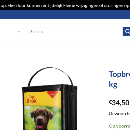
p. Hierdoor kunnen er tijdelijk kleine wijzigingen of storingen 
Zoeken
naar:
Topbr
kg
34,50
€
Gewoon het
Op voorr