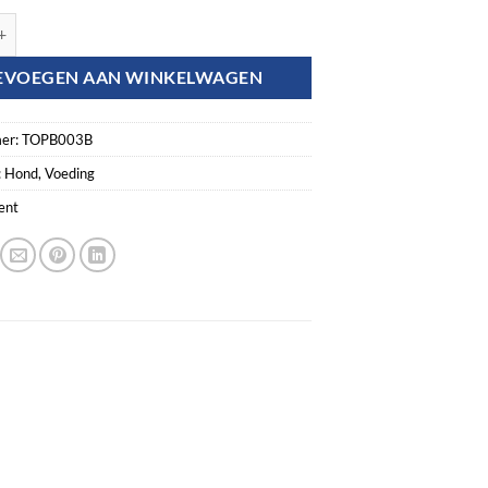
ellent Puppy 10 kg aantal
EVOEGEN AAN WINKELWAGEN
er:
TOPB003B
:
Hond
,
Voeding
ent